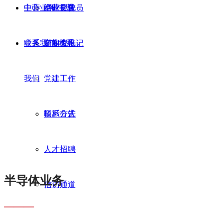
中心
主营业务
企业文化
经营层成员
临时公告
主营
业务
联系我们
企业大事记
定期公告
新闻资讯
联系
我们
党建工作
招标公告
联系方式
人才招聘
半导体业务
信访通道
———