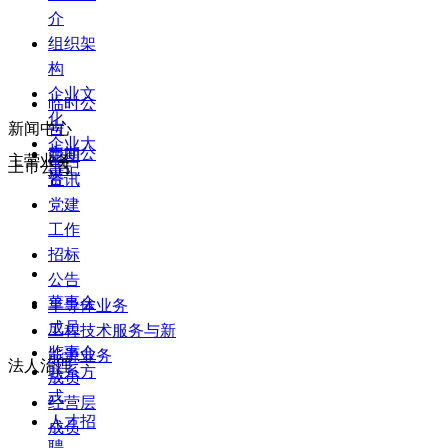
介
组织架
构
企业文
临时公
化
新闻中心
告
企业大
定期公
新闻
主营业务
上市公告
事记
告
资讯
党建
工作
招标
公告
董事会
半导体业务
成员
工程技术服务与新
监事会
能源业务
法人治理
联系方
成员
式
经营层
人才招
成员
聘