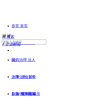
首页
首页
넳
넲
끠
搜索
关于我们
关于
ꂘ
企业邮箱
我们
法人治理
法人
治理
上市公告
企业简介
上市
公告
新闻中心
组织架构
董事会成员
新闻